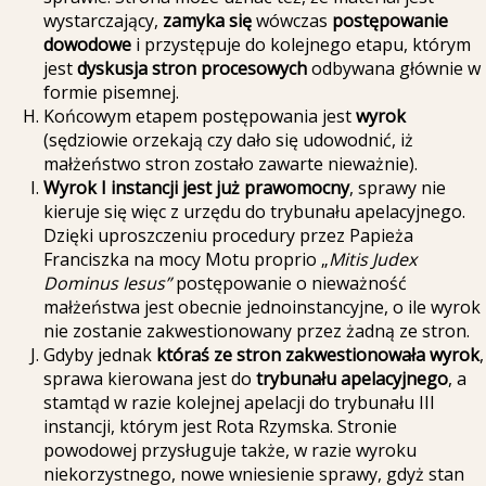
wystarczający,
zamyka się
wówczas
postępowanie
dowodowe
i przystępuje do kolejnego etapu, którym
jest
dyskusja stron procesowych
odbywana głównie w
formie pisemnej.
Końcowym etapem postępowania jest
wyrok
(sędziowie orzekają czy dało się udowodnić, iż
małżeństwo stron zostało zawarte nieważnie).
Wyrok I instancji jest już prawomocny
, sprawy nie
kieruje się więc z urzędu do trybunału apelacyjnego.
Dzięki uproszczeniu procedury przez Papieża
Franciszka na mocy Motu proprio „
Mitis Judex
Dominus Iesus”
postępowanie o nieważność
małżeństwa jest obecnie jednoinstancyjne, o ile wyrok
nie zostanie zakwestionowany przez żadną ze stron.
Gdyby jednak
któraś ze stron zakwestionowała wyrok
,
sprawa kierowana jest do
trybunału apelacyjnego
, a
stamtąd w razie kolejnej apelacji do trybunału III
instancji, którym jest Rota Rzymska. Stronie
powodowej przysługuje także, w razie wyroku
niekorzystnego, nowe wniesienie sprawy, gdyż stan