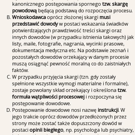
kanonicznego postępowania spornego
tzw.
skargę
powodową
będącą podstawą do rozpoczęcia procesu.
Wnioskodawca
oprócz złożonej skargi
musi
przedstawić dowody
w postaci wskazania świadków
potwierdzających prawdziwość treści skargi oraz
innych dowodów (w przypadku istnienia takowych) jak
listy, maile, fotografie, nagrania, wycinki prasowe,
dokumentacja medyczna etc. Na podstawie zeznań i
pozostałych dowodów orzekający w danym procesie
muszą osiągnąć pewność moralną co do zaistniałych
faktów.
W przypadku przyjęcia skargi (tzn. gdy zostały
spełnione wszystkie wymogi materialne i formalne),
zostaje powołany skład orzekający i określona
tzw.
formuła wątpliwości procesowej
i rozpoczyna się
postępowanie dowodowe.
Postępowanie dowodowe nosi nazwę
instrukcji
. W
jego trakcie oprócz dowodów przedłożonych przez
strony może zostać także dopuszczony dowód w
postaci
opinii biegłego
, np. psychologa lub psychiatry,