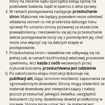
który na zlecenie sądu sporządza swoją opinię na
podstawie badania, bądź w oparciu o akta sprawy.
W ramach postępowania następuje
przesłuchanie
stron
. Małżonek nie będący powodem może odmówić
składania zeznań co nie przekreśla dalszego toku
sprawy! Po uznaniu strony pozwanej za skutecznie
powiadomioną i niestawieniu się jej na przesłuchanie
dalsze postępowanie toczy się z pominięciem jej, choć
może ona włączyć się na dalszym etapie w
postępowanie.
Przesłuchania stron i świadków nie odbywają się na
jednej sali, w ramach konfrontacji właściwej procesowi
cywilnemu, lecz
każda z osób
wezwanych przez
trybunał kościelny
przesłuchiwana jest oddzielnie
.
Po zakończeniu etapu instrukcji dokonuje się
publikacji akt
, dając stronom możliwość zapoznania ze
zgromadzonymi dowodami. Strony mogą stwierdzić że
materiał dowodowy jest niewystarczający i należy
jeszcze przesłuchać jakiegoś świadka, uwzględnić
dokument czy inny, dodatkowy dowód przedłożony w
sprawie. Strona może uznać też, że materiał jest