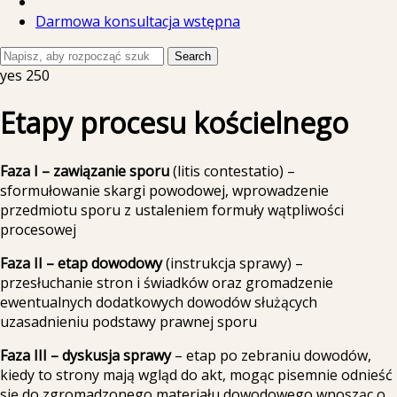
Darmowa konsultacja wstępna
Search
yes
250
Etapy procesu kościelnego
Faza I – zawiązanie sporu
(litis contestatio) –
sformułowanie skargi powodowej, wprowadzenie
przedmiotu sporu z ustaleniem formuły wątpliwości
procesowej
Faza II – etap dowodowy
(instrukcja sprawy) –
przesłuchanie stron i świadków oraz gromadzenie
ewentualnych dodatkowych dowodów służących
uzasadnieniu podstawy prawnej sporu
Faza III – dyskusja sprawy
– etap po zebraniu dowodów,
kiedy to strony mają wgląd do akt, mogąc pisemnie odnieść
się do zgromadzonego materiału dowodowego wnosząc o