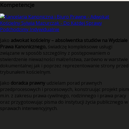
Kompetencje
Jako
adwokat kościelny – absolwentka studiów na Wydziale
Prawa Kanonicznego,
świadczę kompleksowe usługi
związane w sposób szczególny z postępowaniem o
stwierdzenie nieważności małżeństwa, zarówno w warstwie
dokumentalnej jak i poprzez reprezentowanie strony przed
trybunałem kościelnym.
Jako
doradca prawny
udzielam porad prawnych
przedprocesowych i procesowych, konstruując projekt pism
m.in. z zakresu prawa cywilnego, rodzinnego i prawa pracy
oraz przygotowując pisma do instytucji życia publicznego w
sprawach interwencyjnych.