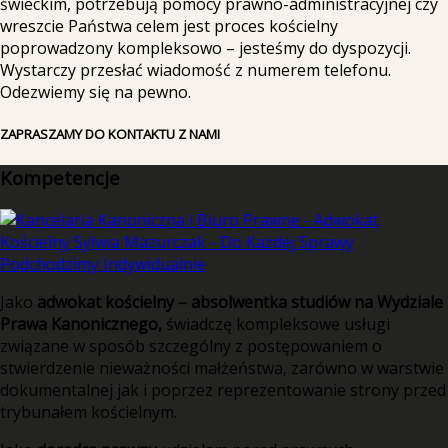
świeckim, potrzebują pomocy prawno-administracyjnej czy
wreszcie Państwa celem jest proces kościelny
poprowadzony kompleksowo – jesteśmy do dyspozycji.
Wystarczy przesłać wiadomość z numerem telefonu.
Odezwiemy się na pewno.
ZAPRASZAMY DO KONTAKTU Z NAMI
Kompetencje
Jako
adwokat kościelny – absolwentka studiów na Wydziale
Prawa Kanonicznego,
świadczę kompleksowe usługi
związane w sposób szczególny z postępowaniem o
stwierdzenie nieważności małżeństwa, zarówno w warstwie
dokumentalnej jak i poprzez reprezentowanie strony przed
trybunałem kościelnym.