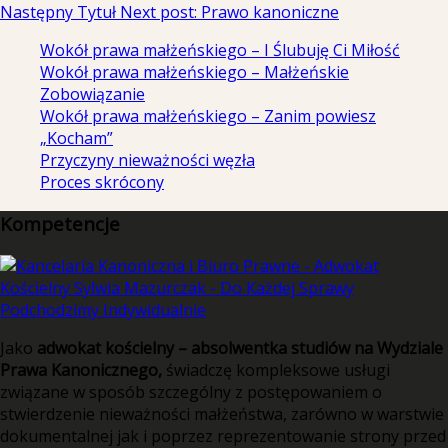
Następny Tytuł
Next post:
Prawo kanoniczne
Wokół prawa małżeńskiego – I Ślubuję Ci Miłość
Wokół prawa małżeńskiego – Małżeńskie
Zobowiązanie
Wokół prawa małżeńskiego – Zanim powiesz
„Kocham”
Przyczyny nieważności węzła
Proces skrócony
Kompetencje
Jako
adwokat kościelny – absolwentka studiów na Wydziale
Prawa Kanonicznego,
świadczę kompleksowe usługi
związane w sposób szczególny z postępowaniem o
stwierdzenie nieważności małżeństwa, zarówno w warstwie
dokumentalnej jak i poprzez reprezentowanie strony przed