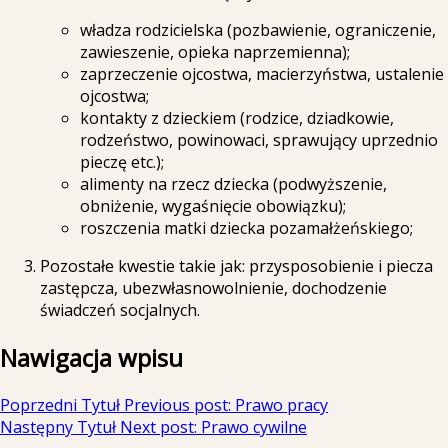
władza rodzicielska (pozbawienie, ograniczenie,
zawieszenie, opieka naprzemienna);
zaprzeczenie ojcostwa, macierzyństwa, ustalenie
ojcostwa;
kontakty z dzieckiem (rodzice, dziadkowie,
rodzeństwo, powinowaci, sprawujący uprzednio
pieczę etc.);
alimenty na rzecz dziecka (podwyższenie,
obniżenie, wygaśnięcie obowiązku);
roszczenia matki dziecka pozamałżeńskiego;
Pozostałe kwestie takie jak: przysposobienie i piecza
zastępcza, ubezwłasnowolnienie, dochodzenie
świadczeń socjalnych.
Nawigacja wpisu
Poprzedni Tytuł
Previous post:
Prawo pracy
Następny Tytuł
Next post:
Prawo cywilne