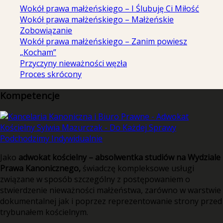
Wokół prawa małżeńskiego – I Ślubuję Ci Miłość
Wokół prawa małżeńskiego – Małżeńskie
Zobowiązanie
Wokół prawa małżeńskiego – Zanim powiesz
„Kocham”
Przyczyny nieważności węzła
Proces skrócony
Kompetencje
Jako
adwokat kościelny – absolwentka studiów na Wydziale
Prawa Kanonicznego,
świadczę kompleksowe usługi
związane w sposób szczególny z postępowaniem o
stwierdzenie nieważności małżeństwa, zarówno w warstwie
dokumentalnej jak i poprzez reprezentowanie strony przed
trybunałem kościelnym.